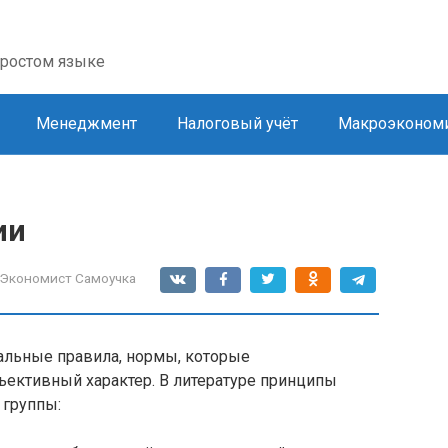
простом языке
Менеджмент
Налоговый учёт
Макроэконом
ии
Экономист Самоучка
льные правила, нормы, которые
ективный характер. В литературе принципы
 группы: