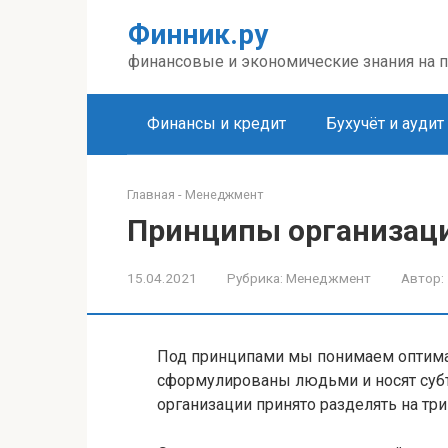
Перейти
Финник.ру
к
контенту
финансовые и экономические знания на 
Финансы и кредит
Бухучёт и аудит
Главная
-
Менеджмент
Принципы организац
15.04.2021
Рубрика:
Менеджмент
Автор:
Под принципами мы понимаем оптима
сформулированы людьми и носят субъ
организации принято разделять на три