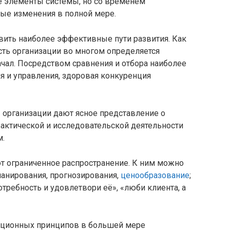
е элементы системы, но со временем
ные изменения в полной мере.
ить наиболее эффективные пути развития. Как
сть организации во многом определяется
чал. Посредством сравнения и отбора наиболее
 и управления, здоровая конкуренция
рганизации дают ясное представление о
рактической и исследовательской деятельности
м.
 ограниченное распространение. К ним можно
ланирования, прогнозирования,
ценообразование
;
ребность и удовлетвори её», «люби клиента, а
ационных принципов в большей мере