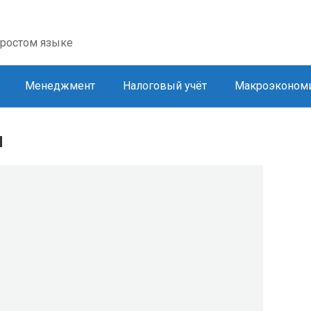
простом языке
Менеджмент
Налоговый учёт
Макроэконом
ы