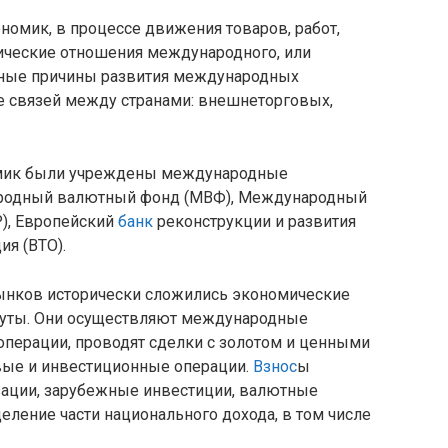
омик, в процессе движения товаров, работ,
мические отношения международного, или
вные причины развития международных
 связей между странами: внешнеторговых,
омик были учреждены международные
родный валютный фонд (МВФ), Международный
), Европейский
банк
реконструкции и развития
ия (ВТО).
ынков исторически сложились экономические
туты. Они осуществляют международные
перации, проводят сделки с золотом и ценными
вые и инвестиционные операции.
Взнос
ы
зации, зарубежные инвестиции, валютные
ление части национального дохода, в том числе