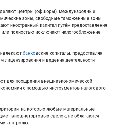
ыделяют центры (офшоры), международные
омические зоны, свободные таможенные зоны.
кают иностранный капитал путём предоставления
т или полностью исключают налогообложение
ивлекают
банко
вские капиталы, предоставляя
м лицензирования и ведения деятельности
ют для поощрения внешнеэкономической
экономики с помощью инструментов налогового
рритории, на которых любые материальные
дмет внешнеторговых сделок, не облагаются
му контролю.