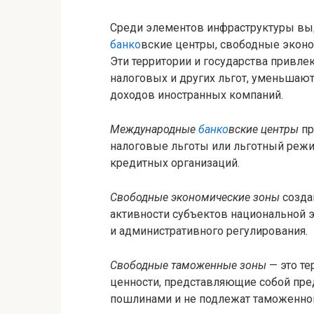
Среди элементов инфраструктуры в
банко
вские центры, свободные экон
Эти территории и государства привле
налоговых и других льгот, уменьшаю
доходов иностранных компаний.
Международные
банко
вские центры
пр
налоговые льготы или льготный режи
кредитных организаций.
Свободные экономические зоны
созда
активности субъектов национальной 
и административного регулирования.
Свободные таможенные зоны
— это те
ценности, представляющие собой пре
пошлинами и не подлежат таможенно