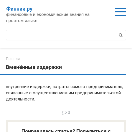
Перейти
Финник.ру
к
финансовые и экономические знания на
контенту
простом языке
Поиск:
Главная
Вменённые издержки
внутренние издержки, затраты самого предпринимателя,
связанные с осуществлением им предпринимательской
деятельности.
0
Понравилась статья? Поделиться с