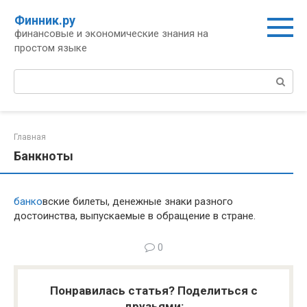
Перейти
Финник.ру
к
финансовые и экономические знания на
контенту
простом языке
Поиск:
Главная
Банкноты
банко
вские билеты, денежные знаки разного
достоинства, выпускаемые в обращение в стране.
0
Понравилась статья? Поделиться с
друзьями: